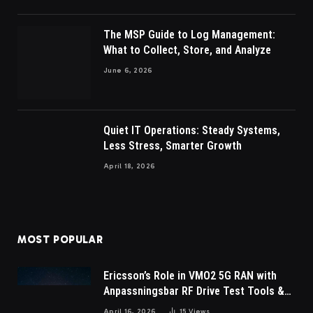
The MSP Guide to Log Management:
What to Collect, Store, and Analyze
June 6, 2026
Quiet IT Operations: Steady Systems,
Less Stress, Smarter Growth
April 18, 2026
MOST POPULAR
Ericsson’s Role in VMO2 5G RAN with
Anpassningsbar RF Drive Test Tools &
Wireless Survey Software
April 16, 2026
15
Views