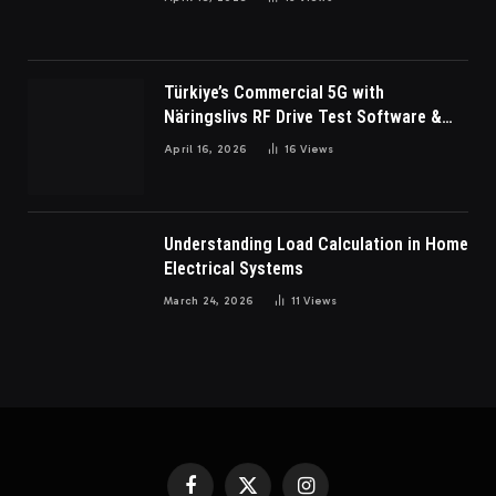
Türkiye’s Commercial 5G with
Näringslivs RF Drive Test Software &
Indoor coverage walk testing
April 16, 2026
16
Views
Understanding Load Calculation in Home
Electrical Systems
March 24, 2026
11
Views
Facebook
X
Instagram